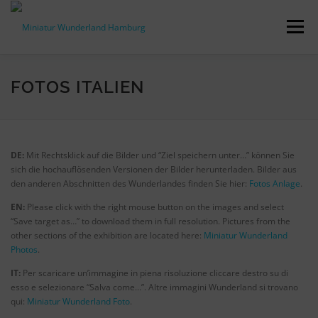
Skip
to
Menu
content
PRESS RELEASES
FACTS & FIGURES
FOTOS ITALIEN
DOWNLOADS
ACCREDITATION
CONTACT
DE:
Mit Rechtsklick auf die Bilder und “Ziel speichern unter…” können Sie
sich die hochauflösenden Versionen der Bilder herunterladen. Bilder aus
den anderen Abschnitten des Wunderlandes finden Sie hier:
Fotos Anlage
.
DE
EN:
Please click with the right mouse button on the images and select
“Save target as…” to download them in full resolution. Pictures from the
other sections of the exhibition are located here:
Miniatur Wunderland
Photos
.
IT:
Per scaricare un’immagine in piena risoluzione cliccare destro su di
esso e selezionare “Salva come…”. Altre immagini Wunderland si trovano
qui:
Miniatur Wunderland Foto
.