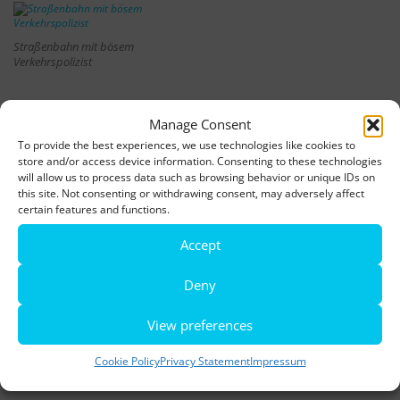
Straßenbahn mit bösem
Verkehrspolizist
Manage Consent
Filmdreh im Italo-Westerndorf
To provide the best experiences, we use technologies like cookies to
store and/or access device information. Consenting to these technologies
will allow us to process data such as browsing behavior or unique IDs on
this site. Not consenting or withdrawing consent, may adversely affect
certain features and functions.
Fotos aus der Bauphase Italiens /
Accept
Construction photos
Deny
Landschaftsbau an der Amalfiküste
View preferences
Cookie Policy
Privacy Statement
Impressum
Spanten und Trassen